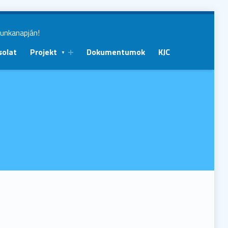
munkanapján!
solat
Projekt
Dokumentumok
KJC