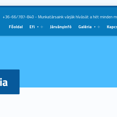
|
+36-66/787-840
- Munkatársaink várják hívását a hét minden 
Főoldal
Efi
Járványinfó
Galéria
Kapc
ia