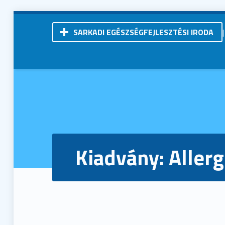
SARKADI EGÉSZSÉGFEJLESZTÉSI IRODA
Kistérségi Járóbeteg-Szakellátó Központ | Sarkad
Kiadvány: Allerg