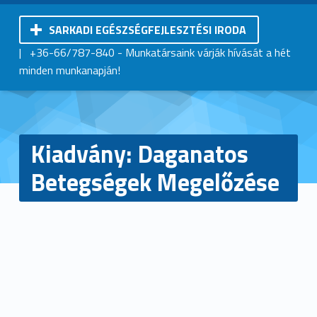
SARKADI EGÉSZSÉGFEJLESZTÉSI IRODA
Kistérségi Járóbeteg-Szakellátó Központ | Sarkad
|
+36-66/787-840
- Munkatársaink várják hívását a hét
minden munkanapján!
Kiadvány: Daganatos
Betegségek Megelőzése