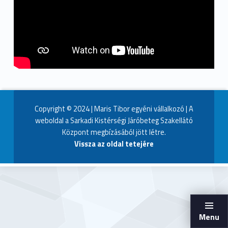
Copyright © 2024 | Maris Tibor egyéni vállalkozó | A
weboldal a Sarkadi Kistérségi Járóbeteg Szakellátó
Központ megbízásából jött létre.
Vissza az oldal tetejére
Menu