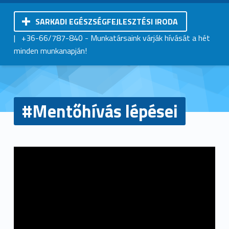
SARKADI EGÉSZSÉGFEJLESZTÉSI IRODA
Kistérségi Járóbeteg-Szakellátó Központ | Sarkad
|
+36-66/787-840
- Munkatársaink várják hívását a hét
minden munkanapján!
#Mentőhívás lépései