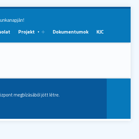
munkanapján!
solat
Projekt
Dokumentumok
KJC
Központ megbízásából jött létre.