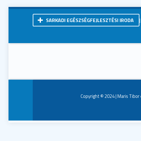
SARKADI EGÉSZSÉGFEJLESZTÉSI IRODA
Kistérségi Járóbeteg-Szakellátó Központ | Sarkad
Copyright © 2024 | Maris Tibor 