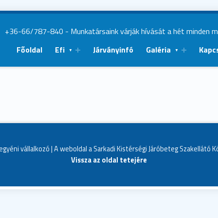
|
+36-66/787-840
- Munkatársaink várják hívását a hét minden 
Főoldal
Efi
Járványinfó
Galéria
Kapc
egyéni vállalkozó | A weboldal a Sarkadi Kistérségi Járóbeteg Szakellátó 
Vissza az oldal tetejére