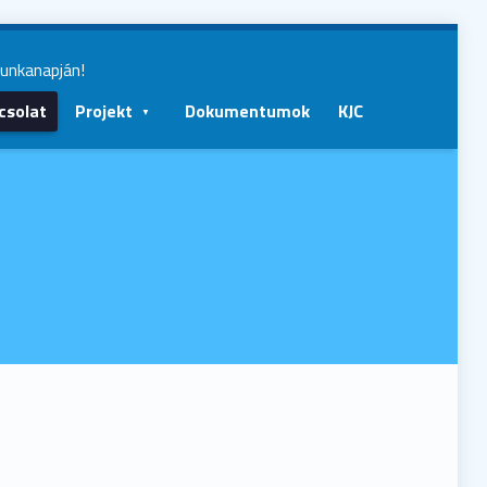
munkanapján!
csolat
Projekt
Dokumentumok
KJC