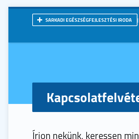
SARKADI EGÉSZSÉGFEJLESZTÉSI IRODA
Kistérségi Járóbeteg-Szakellátó Központ | Sarkad
Kapcsolatfelvét
Írjon nekünk, keressen min