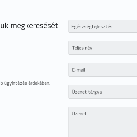
juk megkeresését:
abb ügyintézés érdekében,