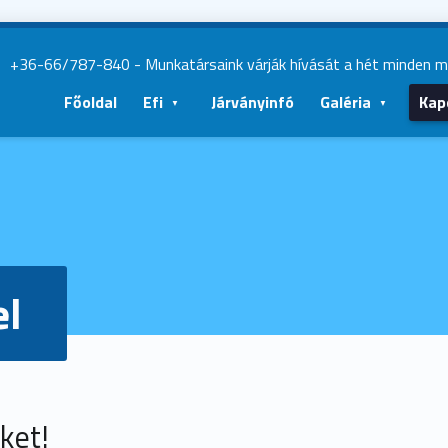
|
+36-66/787-840
- Munkatársaink várják hívását a hét minden 
Főoldal
Efi
Járványinfó
Galéria
Kap
el
ket!