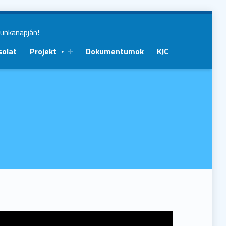
munkanapján!
solat
Projekt
Dokumentumok
KJC