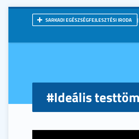
SARKADI EGÉSZSÉGFEJLESZTÉSI IRODA
Kistérségi Járóbeteg-Szakellátó Központ | Sarkad
#Ideális testtöm