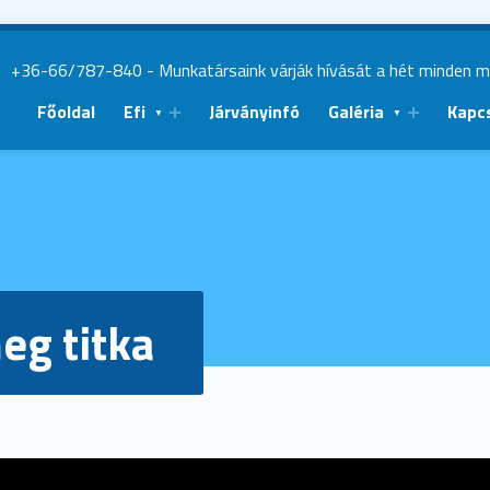
|
+36-66/787-840
- Munkatársaink várják hívását a hét minden 
Főoldal
Efi
Járványinfó
Galéria
Kapc
eg titka