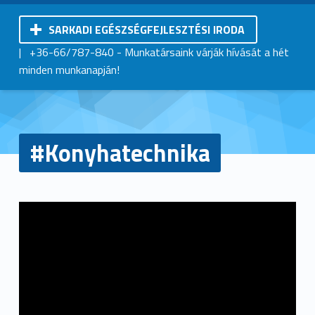
SARKADI EGÉSZSÉGFEJLESZTÉSI IRODA
Kistérségi Járóbeteg-Szakellátó Központ | Sarkad
|
+36-66/787-840
- Munkatársaink várják hívását a hét
minden munkanapján!
#Konyhatechnika