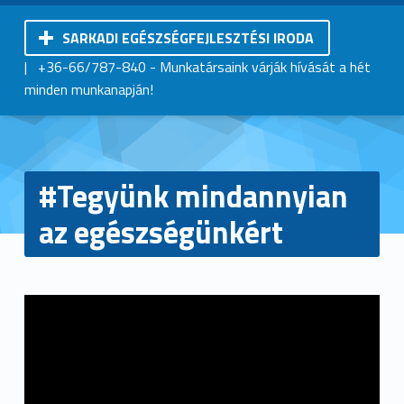
SARKADI EGÉSZSÉGFEJLESZTÉSI IRODA
Kistérségi Járóbeteg-Szakellátó Központ | Sarkad
|
+36-66/787-840
- Munkatársaink várják hívását a hét
minden munkanapján!
#Tegyünk mindannyian
az egészségünkért