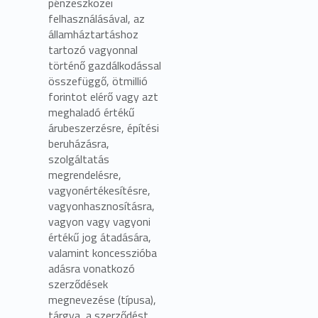
pénzeszközei
felhasználásával, az
államháztartáshoz
tartozó vagyonnal
történő gazdálkodással
összefüggő, ötmillió
forintot elérő vagy azt
meghaladó értékű
árubeszerzésre, építési
beruházásra,
szolgáltatás
megrendelésre,
vagyonértékesítésre,
vagyonhasznosításra,
vagyon vagy vagyoni
értékű jog átadására,
valamint koncesszióba
adásra vonatkozó
szerződések
megnevezése (típusa),
tárgya, a szerződést