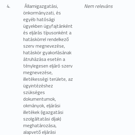
4.
Államigazgatási,
Nem releváns
önkormányzati, és
egyéb hatósági
ügyekben ügyfajtánként
és eljárás típusonként a
hatáskörrel rendelkező
szerv megnevezése,
hatáskör gyakorlásának
átruházása esetén a
ténylegesen eljáró szerv
megnevezése,
illetékességi területe, az
ügyintézéshez
szükséges
dokumentumok,
okmányok, eljárási
illetékek (igazgatási
szolgáltatási díjak)
meghatározása,
alapvető eljárási