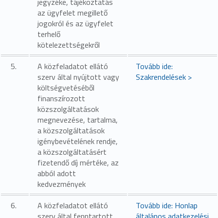
jegyzéke, tájékoztatás
az ügyfelet megillető
jogokról és az ügyfelet
terhelő
kötelezettségekről
5.
A közfeladatot ellátó
Tovább ide:
szerv által nyújtott vagy
Szakrendelések >
költségvetéséből
finanszírozott
közszolgáltatások
megnevezése, tartalma,
a közszolgáltatások
igénybevételének rendje,
a közszolgáltatásért
fizetendő díj mértéke, az
abból adott
kedvezmények
6.
A közfeladatot ellátó
Tovább ide: Honlap
szerv által fenntartott
általános adatkezelési