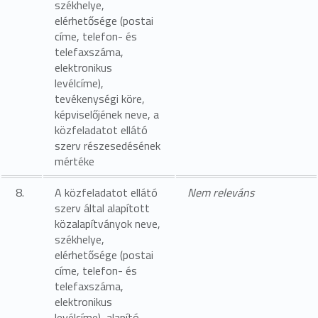
székhelye,
elérhetősége (postai
címe, telefon- és
telefaxszáma,
elektronikus
levélcíme),
tevékenységi köre,
képviselőjének neve, a
közfeladatot ellátó
szerv részesedésének
mértéke
8.
A közfeladatot ellátó
Nem releváns
szerv által alapított
közalapítványok neve,
székhelye,
elérhetősége (postai
címe, telefon- és
telefaxszáma,
elektronikus
levélcíme), alapító