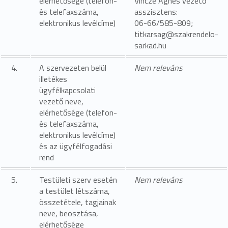
elérhetősége (telefon-
Vincze Ágnes vezető
és telefaxszáma,
asszisztens:
elektronikus levélcíme)
06-66/585-809;
titkarsag@szakrendelo-
sarkad.hu
4.
A szervezeten belül
Nem releváns
illetékes
ügyfélkapcsolati
vezető neve,
elérhetősége (telefon-
és telefaxszáma,
elektronikus levélcíme)
és az ügyfélfogadási
rend
5.
Testületi szerv esetén
Nem releváns
a testület létszáma,
összetétele, tagjainak
neve, beosztása,
elérhetősége