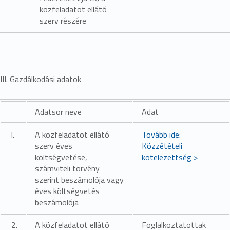
közfeladatot ellátó
szerv részére
III. Gazdálkodási adatok
Adatsor neve
Adat
l.
A közfeladatot ellátó
Tovább ide:
szerv éves
Közzétételi
költségvetése,
kötelezettség >
számviteli törvény
szerint beszámolója vagy
éves költségvetés
beszámolója
2.
A közfeladatot ellátó
Foglalkoztatottak