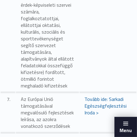
érdek-képviseleti szervei
számára,
foglalkoztatottjai,
ellátottjai oktatási,
kulturális, szociális és
sporttevékenységet
segítő szervezet
támogatására,
alapítványok által ellátott
feladatokkal összefüggő
kifizetésre) fordított,
ötmillió forintot
meghaladó kifizetések
7.
Az Európai Unió
Tovább ide: Sarkadi
támogatásával
Egészségfejlesztési
megvalósuló fejlesztések
Iroda >
leírása, az azokra
vonatkozó szerződések
Menu