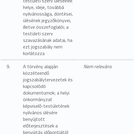
testületi szerv üléseinek
helye, ideje, továbbá
nyilvánossága, döntései,
ülésének jegyzőkönyvei,
illetve összefoglalói; a
testületi szerv
szavazásának adatai, ha
ezt jogszabály nem
korlátozza
9.
A törvény alapján
Nem releváns
közzéteendő
jogszabálytervezetek és
kapcsolódó
dokumentumok; a helyi
önkormányzat
képviselő-testületének
nyilvános ülésére
benyújtott
előterjesztések a
benyújtás időpontjától