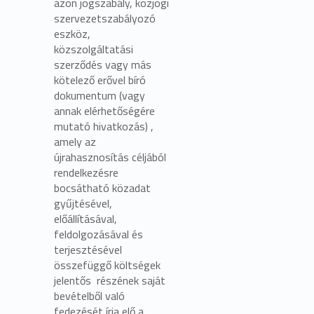
azon jogszabály, közjogi
szervezetszabályozó
eszköz,
közszolgáltatási
szerződés vagy más
kötelező erővel bíró
dokumentum (vagy
annak elérhetőségére
mutató hivatkozás) ,
amely az
újrahasznosítás céljából
rendelkezésre
bocsátható közadat
gyűjtésével,
előállításával,
feldolgozásával és
terjesztésével
összefüggő költségek
jelentős részének saját
bevételből való
fedezését írja elő a