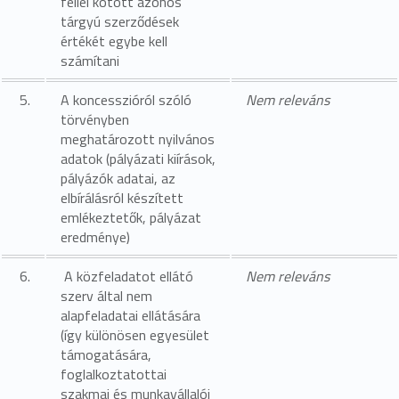
féllel kötött azonos
tárgyú szerződések
értékét egybe kell
számítani
5.
A koncesszióról szóló
Nem releváns
törvényben
meghatározott nyilvános
adatok (pályázati kiírások,
pályázók adatai, az
elbírálásról készített
emlékeztetők, pályázat
eredménye)
6.
A közfeladatot ellátó
Nem releváns
szerv által nem
alapfeladatai ellátására
(így különösen egyesület
támogatására,
foglalkoztatottai
szakmai és munkavállalói