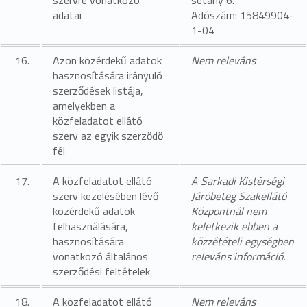
szervre vonatkozó
sétány 6.
adatai
Adószám: 15849904-
1-04
16.
Azon közérdekű adatok
Nem releváns
hasznosítására irányuló
szerződések listája,
amelyekben a
közfeladatot ellátó
szerv az egyik szerződő
fél
17.
A közfeladatot ellátó
A Sarkadi Kistérségi
szerv kezelésében lévő
Járóbeteg Szakellátó
közérdekű adatok
Központnál nem
felhasználására,
keletkezik ebben a
hasznosítására
közzétételi egységben
vonatkozó általános
releváns információ.
szerződési feltételek
18.
A közfeladatot ellátó
Nem releváns