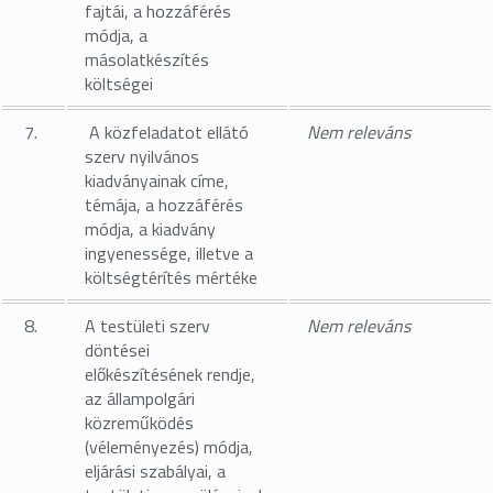
fajtái, a hozzáférés
módja, a
másolatkészítés
költségei
7.
A közfeladatot ellátó
Nem releváns
szerv nyilvános
kiadványainak címe,
témája, a hozzáférés
módja, a kiadvány
ingyenessége, illetve a
költségtérítés mértéke
8.
A testületi szerv
Nem releváns
döntései
előkészítésének rendje,
az állampolgári
közreműködés
(véleményezés) módja,
eljárási szabályai, a