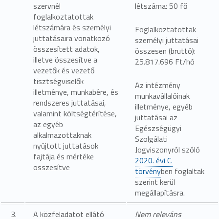
szervnél
létszáma: 50 fő
foglalkoztatottak
létszámára és személyi
Foglalkoztatottak
juttatásaira vonatkozó
személyi juttatásai
összesített adatok,
összesen (bruttó):
illetve összesítve a
25.817.696 Ft/hó
vezetők és vezető
tisztségviselők
Az intézmény
illetménye, munkabére, és
munkavállalóinak
rendszeres juttatásai,
illetménye, egyéb
valamint költségtérítése,
juttatásai az
az egyéb
Egészségügyi
alkalmazottaknak
Szolgálati
nyújtott juttatások
Jogviszonyról szóló
fajtája és mértéke
2020. évi C.
összesítve
törvény
ben foglaltak
szerint kerül
megállapításra.
3.
A közfeladatot ellátó
Nem releváns