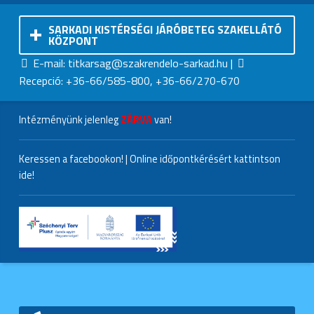
SARKADI KISTÉRSÉGI JÁRÓBETEG SZAKELLÁTÓ
KÖZPONT
Kapcsolatfelvétel
Hívjon minket
Sarkadi Kistérségi Járóbeteg Szakellátó Központ
E-mail: titkarsag@szakrendelo-sarkad.hu
|
Recepció: +36-66/585-800, +36-66/270-670
Intézményünk jelenleg
ZÁRVA
van!
Keressen a facebookon!
|
Online időpontkérésért kattintson
ide!