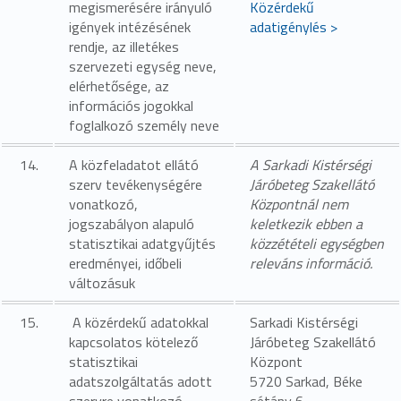
megismerésére irányuló
Közérdekű
igények intézésének
adatigénylés >
rendje, az illetékes
szervezeti egység neve,
elérhetősége, az
információs jogokkal
foglalkozó személy neve
14.
A közfeladatot ellátó
A Sarkadi Kistérségi
szerv tevékenységére
Járóbeteg Szakellátó
vonatkozó,
Központnál nem
jogszabályon alapuló
keletkezik ebben a
statisztikai adatgyűjtés
közzétételi egységben
eredményei, időbeli
releváns információ.
változásuk
15.
A közérdekű adatokkal
Sarkadi Kistérségi
kapcsolatos kötelező
Járóbeteg Szakellátó
statisztikai
Központ
adatszolgáltatás adott
5720 Sarkad, Béke