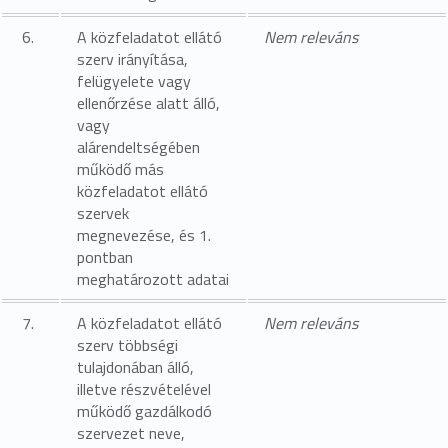
6.
A közfeladatot ellátó
Nem releváns
szerv irányítása,
felügyelete vagy
ellenőrzése alatt álló,
vagy
alárendeltségében
működő más
közfeladatot ellátó
szervek
megnevezése, és 1.
pontban
meghatározott adatai
7.
A közfeladatot ellátó
Nem releváns
szerv többségi
tulajdonában álló,
illetve részvételével
működő gazdálkodó
szervezet neve,