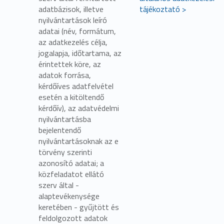
adatbázisok, illetve
tájékoztató >
nyilvántartások leíró
adatai (név, formátum,
az adatkezelés célja,
jogalapja, időtartama, az
érintettek köre, az
adatok forrása,
kérdőíves adatfelvétel
esetén a kitöltendő
kérdőív), az adatvédelmi
nyilvántartásba
bejelentendő
nyilvántartásoknak az e
törvény szerinti
azonosító adatai; a
közfeladatot ellátó
szerv által -
alaptevékenysége
keretében - gyűjtött és
feldolgozott adatok