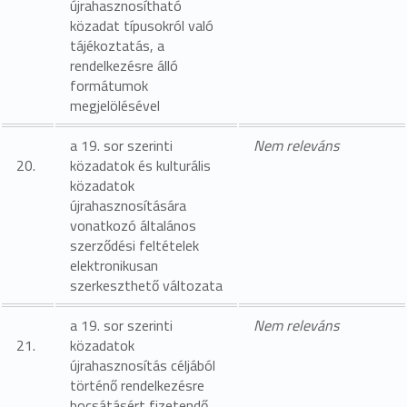
újrahasznosítható
közadat típusokról való
tájékoztatás, a
rendelkezésre álló
formátumok
megjelölésével
a 19. sor szerinti
Nem releváns
20.
közadatok és kulturális
közadatok
újrahasznosítására
vonatkozó általános
szerződési feltételek
elektronikusan
szerkeszthető változata
a 19. sor szerinti
Nem releváns
21.
közadatok
újrahasznosítás céljából
történő rendelkezésre
bocsátásért fizetendő