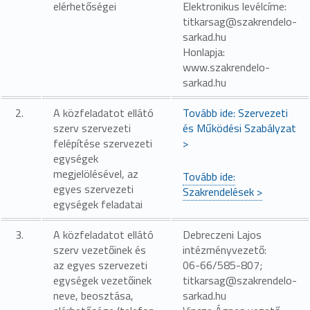
elérhetőségei
Elektronikus levélcíme:
titkarsag@szakrendelo-
sarkad.hu
Honlapja:
www.szakrendelo-
sarkad.hu
2.
A közfeladatot ellátó
Tovább ide: Szervezeti
szerv szervezeti
és Működési Szabályzat
felépítése szervezeti
>
egységek
megjelölésével, az
Tovább ide:
egyes szervezeti
Szakrendelések >
egységek feladatai
3.
A közfeladatot ellátó
Debreczeni Lajos
szerv vezetőinek és
intézményvezető:
az egyes szervezeti
06-66/585-807;
egységek vezetőinek
titkarsag@szakrendelo-
neve, beosztása,
sarkad.hu